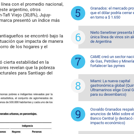
n línea con el promedio nacional,
Granados: el mercado pro
este argentino, otros
que el dólar podría cerrar 
Tafí Viejo (
30,8%
), Jujuy-
en torno a $ 1.650
amarca presentó un índice más
Nieto Senetiner presenta 
antiagueños se encontró bajo la
única línea de vinos sin a
situación que impacta de manera
de Argentina
orro de los hogares y el
CAME creó un sector naci
de Gas, Petróleo y Minerí
 cierta estabilidad en la
fortalecer las pymes
dores revelan que la pobreza
ucturales para Santiago del
Miami: La nueva capital
gastronómica global (Quin
Ultramarinos elige Coral 
para su desembarco)
Osvaldo Granados respald
anuncios de Milei sobre e
Banco Central (y destacó
impacto económico)