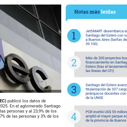
Notas más
leídas
JetSMART desembarca e
Santiago del Estero con v
a Buenos Aires (tarifas d
39.100)
Más de 200 proyectos bu
financiamiento en Santiag
Estero (tras el lanzamient
las líneas del CFI)
Santiago del Estero avanz
titularización de 337 carg
jerárquicos docentes con
de la UNSE
DEC)
publicó los datos de
2025. En el aglomerado Santiago
 las personas
y al
23,9% de los
PCR invirtió US$ 55 millon
,7% de las personas
y
3% de los
amplió el mayor parque eó
de la provincia de Buenos