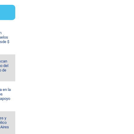
n
uelos
esde $
scan
o del
o de
a en la
os
 apoyo
es y
lico
 Aires