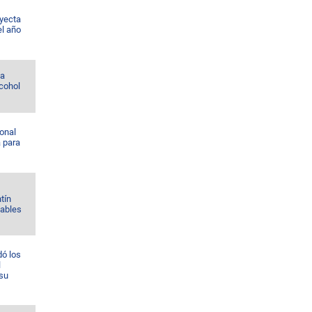
yecta
el año
la
lcohol
onal
a para
tín
Gables
ó los
l
 su