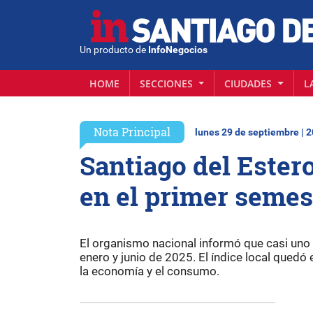
Un producto de
InfoNegocios
HOME
SECCIONES
CIUDADES
L
Nota Principal
lunes 29 de septiembre | 
Santiago del Estero
en el primer semes
El organismo nacional informó que casi uno 
enero y junio de 2025. El índice local quedó
la economía y el consumo.