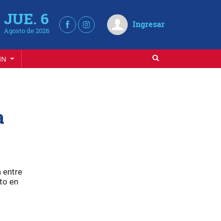
JUE. 6
Ingresar
Agosto de 2026
IN
a
 entre
to en