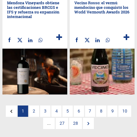
Mendoza Vineyards obtiene
Vecino Rosso: el vermú
las certificaciones BRCGS e
mendocino que conquistó los
IFS y refuerza su expansión
World Vermouth Awards 2026
internacional
1
2
3
4
5
6
7
8
9
10
...
27
28