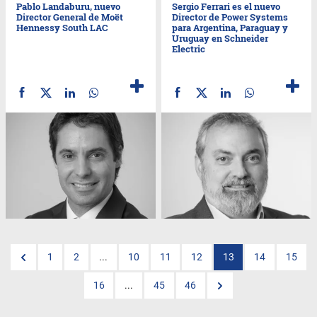
Pablo Landaburu, nuevo
Sergio Ferrari es el nuevo
Director General de Moët
Director de Power Systems
Hennessy South LAC
para Argentina, Paraguay y
Uruguay en Schneider
Electric
1
2
...
10
11
12
13
14
15
16
...
45
46