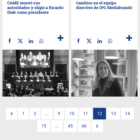
CAME renovó sus
Cambios en el equipo
autoridades y eligió a Ricardo
directivo de IPG Mediabrands
Diab como presidente
1
2
...
9
10
11
12
13
14
15
...
45
46