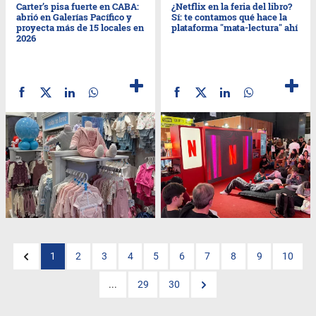
Carter’s pisa fuerte en CABA:
¿Netflix en la feria del libro?
abrió en Galerías Pacífico y
Sí: te contamos qué hace la
proyecta más de 15 locales en
plataforma "mata-lectura" ahí
2026
1
2
3
4
5
6
7
8
9
10
...
29
30