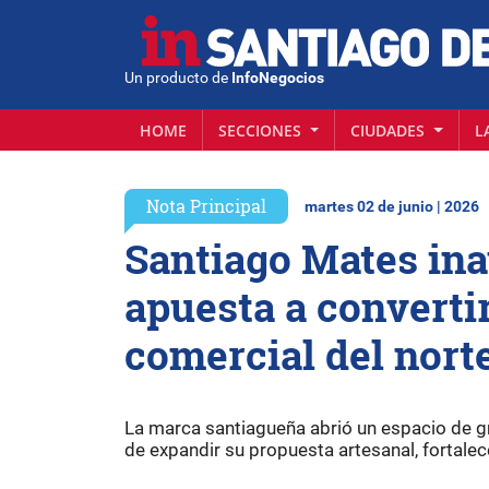
Un producto de
InfoNegocios
HOME
SECCIONES
CIUDADES
L
Nota Principal
martes 02 de junio | 2026
Santiago Mates ina
apuesta a converti
comercial del nort
La marca santiagueña abrió un espacio de gra
de expandir su propuesta artesanal, fortalec