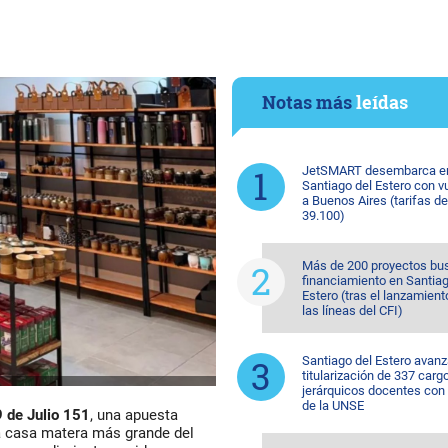
Notas más
leídas
JetSMART desembarca e
Santiago del Estero con v
a Buenos Aires (tarifas d
39.100)
Más de 200 proyectos bu
financiamiento en Santiag
Estero (tras el lanzamient
las líneas del CFI)
Santiago del Estero avanz
titularización de 337 carg
jerárquicos docentes con
de la UNSE
9 de Julio 151
, una apuesta
a casa matera más grande del