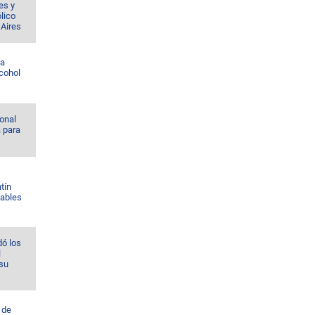
es y
lico
 Aires
la
lcohol
onal
a para
tín
Gables
ó los
l
 su
 de