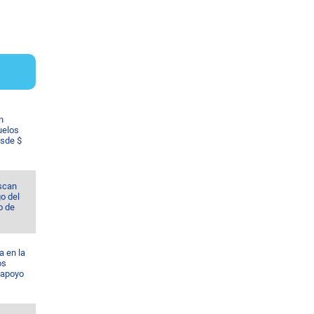
n
uelos
esde $
scan
o del
o de
a en la
os
 apoyo