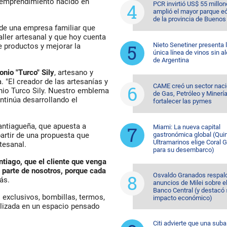
n emprendimiento nacido en
PCR invirtió US$ 55 millon
amplió el mayor parque eó
de la provincia de Buenos
 de una empresa familiar que
ller artesanal y que hoy cuenta
Nieto Senetiner presenta 
e productos y mejorar la
única línea de vinos sin a
de Argentina
onio "Turco" Sily
, artesano y
 "El creador de las artesanías y
CAME creó un sector naci
nio Turco Sily. Nuestro emblema
de Gas, Petróleo y Minerí
ntinúa desarrollando el
fortalecer las pymes
santiagueña, que apuesta a
Miami: La nueva capital
gastronómica global (Quin
partir de una propuesta que
Ultramarinos elige Coral 
tesanal.
para su desembarco)
iago, que el cliente que venga
 parte de nosotros, porque cada
Osvaldo Granados respald
ás.
anuncios de Milei sobre e
Banco Central (y destacó
 exclusivos, bombillas, termos,
impacto económico)
lizada en un espacio pensado
Citi advierte que una suba