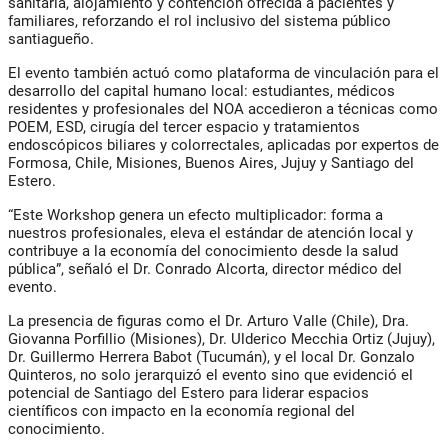
sanitaria, alojamiento y contención ofrecida a pacientes y
familiares
, reforzando el rol inclusivo del sistema público
santiagueño.
El evento también actuó como
plataforma de vinculación para el
desarrollo del capital humano local
: estudiantes, médicos
residentes y profesionales del NOA accedieron a técnicas como
POEM, ESD, cirugía del tercer espacio y tratamientos
endoscópicos biliares y colorrectales, aplicadas por expertos de
Formosa, Chile, Misiones, Buenos Aires, Jujuy y Santiago del
Estero.
“Este Workshop genera un efecto multiplicador: forma a
nuestros profesionales, eleva el estándar de atención local y
contribuye a la economía del conocimiento desde la salud
pública”, señaló el Dr.
Conrado Alcorta
, director médico del
evento.
La presencia de figuras como el
Dr. Arturo Valle (Chile), Dra.
Giovanna Porfillio (Misiones), Dr. Ulderico Mecchia Ortiz (Jujuy),
Dr. Guillermo Herrera Babot (Tucumán), y el local Dr. Gonzalo
Quinteros
, no solo jerarquizó el evento sino que evidenció el
potencial de Santiago del Estero para liderar espacios
científicos con impacto en la economía regional del
conocimiento.