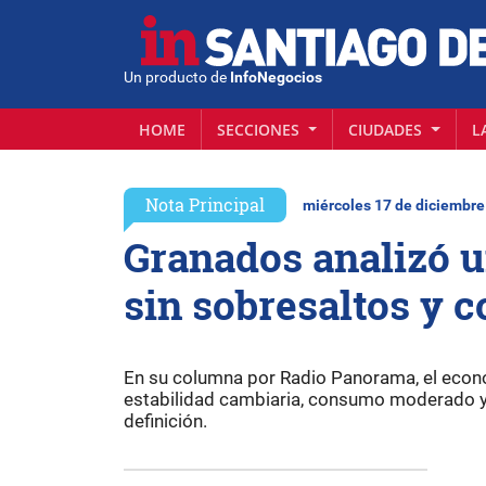
Un producto de
InfoNegocios
HOME
SECCIONES
CIUDADES
L
Nota Principal
miércoles 17 de diciembre
Granados analizó u
sin sobresaltos y 
En su columna por Radio Panorama, el eco
estabilidad cambiaria, consumo moderado y s
definición.