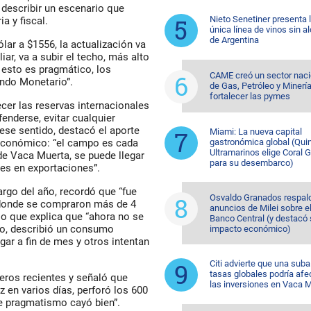
 describir un escenario que
Nieto Senetiner presenta 
a y fiscal.
única línea de vinos sin a
de Argentina
lar a $1556, la actualización va
liar, va a subir el techo, más alto
 esto es pragmático, los
CAME creó un sector naci
ondo Monetario”.
de Gas, Petróleo y Minerí
fortalecer las pymes
cer las reservas internacionales
enderse, evitar cualquier
 ese sentido, destacó el aporte
Miami: La nueva capital
gastronómica global (Quin
oeconómico: “el campo es cada
Ultramarinos elige Coral 
 de Vaca Muerta, se puede llegar
para su desembarco)
res en exportaciones”.
argo del año, recordó que “fue
Osvaldo Granados respald
 donde se compraron más de 4
anuncios de Milei sobre e
lo que explica que “ahora no se
Banco Central (y destacó
to, describió un consumo
impacto económico)
gar a fin de mes y otros intentan
Citi advierte que una suba
tasas globales podría afe
cieros recientes y señaló que
las inversiones en Vaca 
z en varios días, perforó los 600
de pragmatismo cayó bien”.