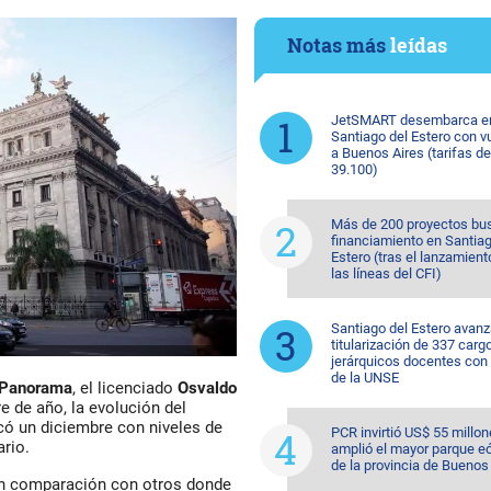
Notas más
leídas
JetSMART desembarca e
Santiago del Estero con v
a Buenos Aires (tarifas d
39.100)
Más de 200 proyectos bu
financiamiento en Santiag
Estero (tras el lanzamient
las líneas del CFI)
Santiago del Estero avanz
titularización de 337 carg
jerárquicos docentes con
de la UNSE
 Panorama
, el licenciado
Osvaldo
e de año, la evolución del
có un diciembre con niveles de
PCR invirtió US$ 55 millon
rio.
amplió el mayor parque eó
de la provincia de Buenos
 en comparación con otros donde