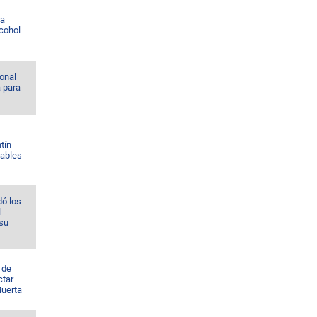
la
lcohol
onal
a para
tín
Gables
ó los
l
 su
 de
ctar
Muerta