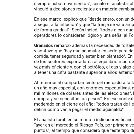
siempre hubo movimientos”, señaló el analista, al
vinculó a decisiones recientes en materia cambiari
En ese marco, explicó que “desde enero, con un dó
a seguir a la inflación” y que “la franja se va a amp
de forma gradual”. Según indicó, “todos dicen que
operadores lo consideran lógico y una señal al F
Granados
remarcó además la necesidad de fortale
y sostuvo que “hay que acumular en serio para def
corrida, tener seguridad y estar bien plantado”. En
de los sectores exportadores al equilibrio macr
vez más eficiente y, con el petróleo, el gas y algo
a tener una cifra bastante superior a años anterio
Al referirse al comportamiento del mercado a lo l
un año muy especial, con enormes expectativas,
mil millones de dólares antes de las elecciones”, 
compra y se necesitan los pesos”. En ese contex
moderado en el cierre del año: “todos tratan de lle
definir cómo van a pagar el medio aguinaldo”.
El analista también se refirió a indicadores finan
“ayer en el mercado el Riesgo País, por primera ve
puntos”, al tiempo que consideró que “este tipo 