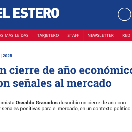
AS MÁS LEÍDAS
TARJETERO
STAFF
NEWSLETTER
RED 
 | 2025
n cierre de año económic
con señales al mercado
nomista
Osvaldo
Granados
describió un cierre de año con
eñales positivas para el mercado, en un contexto político