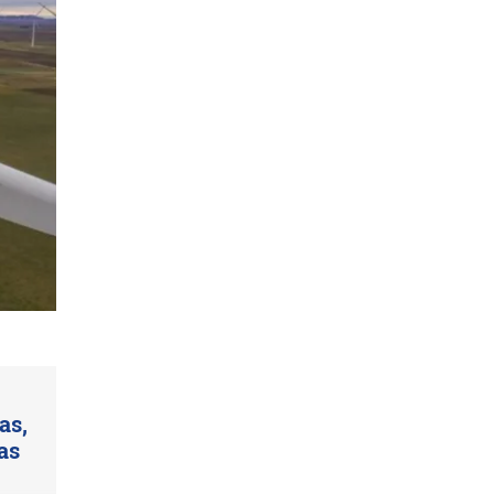
as,
as