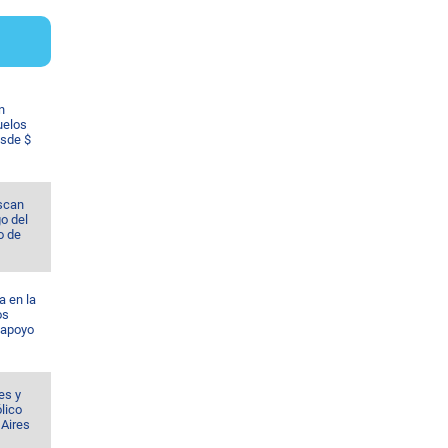
n
uelos
esde $
scan
o del
o de
a en la
os
 apoyo
es y
lico
 Aires