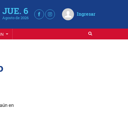
JUE. 6
Ingresar
Agosto de 2026
IN
o
 aún en