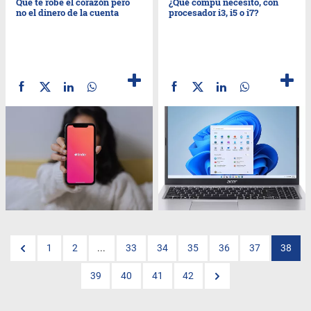
Que te robe el corazón pero
¿Qué compu necesito, con
no el dinero de la cuenta
procesador i3, i5 o i7?
1
2
...
33
34
35
36
37
38
39
40
41
42