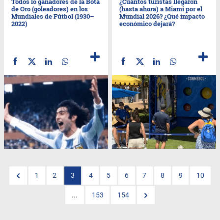
Todos lo ganadores de la Bota
¿Cuántos turistas llegaron
de Oro (goleadores) en los
(hasta ahora) a Miami por el
Mundiales de Fútbol (1930–
Mundial 2026? ¿Qué impacto
2022)
económico dejará?
1
2
3
4
5
6
7
8
9
10
...
153
154